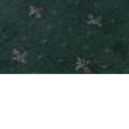
RÉSERVEZ MAINTENANT AU MEILLEUR TARIF
GARANTI!
FAMILY ROOM STANDARD