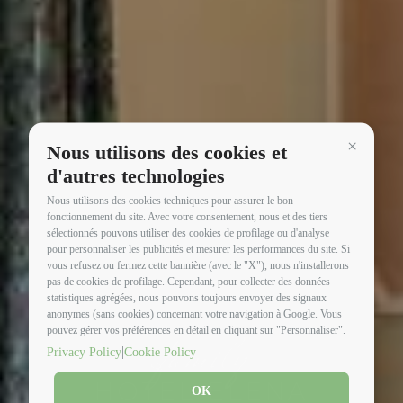
Nous utilisons des cookies et
Continua 
d'autres technologies
Nous utilisons des cookies techniques pour assurer le bon
fonctionnement du site. Avec votre consentement, nous et des tiers
sélectionnés pouvons utiliser des cookies de profilage ou d'analyse
pour personnaliser les publicités et mesurer les performances du site. Si
vous refusez ou fermez cette bannière (avec le "X"), nous n'installerons
pas de cookies de profilage. Cependant, pour collecter des données
statistiques agrégées, nous pouvons toujours envoyer des signaux
anonymes (sans cookies) concernant votre navigation à Google. Vous
family
pouvez gérer vos préférences en détail en cliquant sur "Personnaliser".
|
Privacy Policy
Cookie Policy
HOTEL ELENA
OK